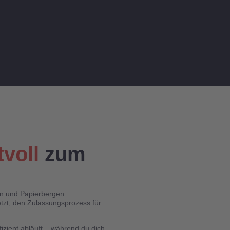
tvoll
zum
en und Papierbergen
tzt, den Zulassungsprozess für
izient abläuft – während du dich