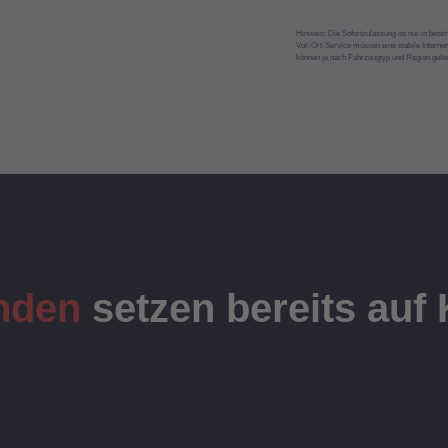
Hinweis: Die Sofortzulassung ist nur in besti
Vor-Ort-Service müssen eine stabile Interne
können je nach Fahrzeugtyp und Region gelte
nden
setzen bereits auf 