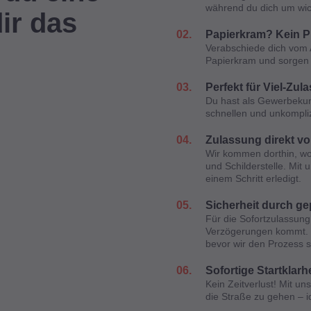
während du dich um wic
dir das
02.
Papierkram? Kein P
Verabschiede dich vom
Papierkram und sorgen d
03.
Perfekt für Viel-Zul
Du hast als Gewerbekun
schnellen und unkompliz
04.
Zulassung direkt vo
Wir kommen dorthin, wo 
und Schilderstelle. Mit 
einem Schritt erledigt.
05.
Sicherheit durch ge
Für die Sofortzulassung
Verzögerungen kommt. Du
bevor wir den Prozess s
06.
Sofortige Startklarhe
Kein Zeitverlust! Mit un
die Straße zu gehen – i