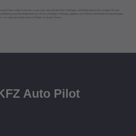
mmten Fällen möglich und setzt voraus, dass alle erforderlichen Unterlagen vollständig und korrekt vorliegen. Für den
tverbindung sowie die Möglichkeit zum Druck vorläufiger Unterlagen gegeben sein. Weitere individuelle Voraussetzungen
n – wir informieren dich hierzu im Detail vor deinem Termin.
KFZ Auto Pilot