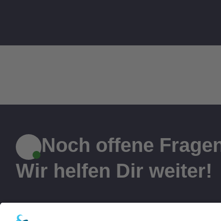
Noch offene Frage
Wir helfen Dir weiter!
KFZ Auto Pilot
KFZ Zula
Start
Castrop-Rauxe