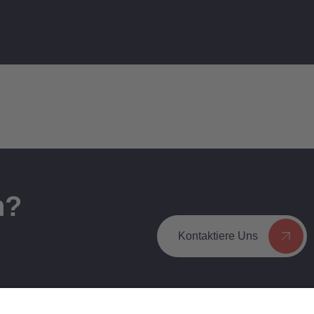
n?
Kontaktiere Uns
ssung für
l